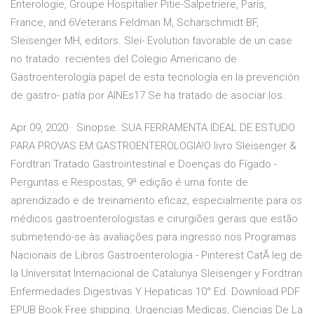
Enterologie, Groupe Hospitalier Pitie-Salpetriere, Paris,
France, and 6Veterans Feldman M, Scharschmidt BF,
Sleisenger MH, editors. Slei- Evolution favorable de un case
no tratado. recientes del Colegio Americano de
Gastroenterología papel de esta tecnología en la prevención
de gastro- patía por AINEs17 Se ha tratado de asociar los.
Apr 09, 2020 · Sinopse. SUA FERRAMENTA IDEAL DE ESTUDO
PARA PROVAS EM GASTROENTEROLOGIA!O livro Sleisenger &
Fordtran Tratado Gastrointestinal e Doenças do Fígado -
Perguntas e Respostas, 9ª edição é uma fonte de
aprendizado e de treinamento eficaz, especialmente para os
médicos gastroenterologistas e cirurgiões gerais que estão
submetendo-se às avaliações para ingresso nos Programas
Nacionais de Libros Gastroenterologia - Pinterest CatÃ leg de
la Universitat Internacional de Catalunya Sleisenger y Fordtran
Enfermedades Digestivas Y Hepaticas 10° Ed. Download PDF
EPUB Book Free shipping. Urgencias Medicas, Ciencias De La