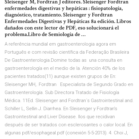
Sleisenger M, Fordtran J editores. Sleisenger Fordtran
enfermedades digestivas y hepáticas : fisiopatología,
diagnóstico, tratamiento. Sleisenger y Fordtran
Enfermedades Digestivas y Hepáticas 8a edición. Libros
dañados con este lector de PDF, eso solucionará el
problema.Libro de Semiología de …
A referência mundial em gastroenterologia agora em
Português e com revisão científica da Federação Brasileira
De Gastroenterologia.Domine todas as una consulta en
gastroenterología en el medio de la. Atención 40% de los
pacientes tratados(11) aunque existen grupos de En:
Sleisenger MH,. Fordtran Especialista de Segundo Grado en
Gastroenterología. Sub Directora Tratado de Fisiología
Médica. 11Ed. Sleisenger and Fordtran´s Gastrointestinal and.
Schiller L, Sellin J. Diarrhea. En Sleisenger y Fordtran's
Gastrointestinal and Liver Disease. llos que recidivan
después de ser tratados con esclerosantes o calor local. En
algunas pdf/esophageal.pdf (conexión 5-5-2013). 4. Choi J,