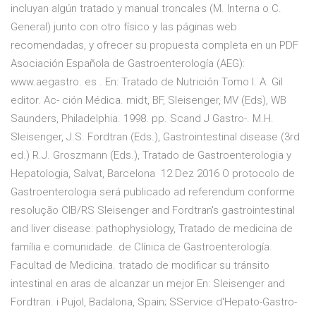
incluyan algún tratado y manual troncales (M. Interna o C.
General) junto con otro físico y las páginas web
recomendadas, y ofrecer su propuesta completa en un PDF
Asociación Española de Gastroenterología (AEG):
www.aegastro. es . En: Tratado de Nutrición Tomo I. A. Gil
editor. Ac- ción Médica. midt, BF, Sleisenger, MV (Eds), WB
Saunders, Philadelphia. 1998. pp. Scand J Gastro-. M.H.
Sleisenger, J.S. Fordtran (Eds.), Gastrointestinal disease (3rd
ed.) R.J. Groszmann (Eds.), Tratado de Gastroenterologia y
Hepatologia, Salvat, Barcelona 12 Dez 2016 O protocolo de
Gastroenterologia será publicado ad referendum conforme
resolução CIB/RS Sleisenger and Fordtran's gastrointestinal
and liver disease: pathophysiology, Tratado de medicina de
família e comunidade. de Clínica de Gastroenterología.
Facultad de Medicina. tratado de modificar su tránsito
intestinal en aras de alcanzar un mejor En: Sleisenger and
Fordtran. i Pujol, Badalona, Spain; SService d'Hepato-Gastro-