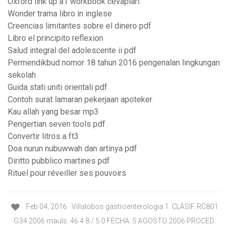
Oxford link up a1 workbook cevapları
Wonder trama libro in inglese
Creencias limitantes sobre el dinero pdf
Libro el principito reflexion
Salud integral del adolescente ii pdf
Permendikbud nomor 18 tahun 2016 pengenalan lingkungan
sekolah
Guida stati uniti orientali pdf
Contoh surat lamaran pekerjaan apoteker
Kau allah yang besar mp3
Pengertian seven tools pdf
Convertir litros a ft3
Doa nurun nubuwwah dan artinya pdf
Diritto pubblico martines pdf
Rituel pour réveiller ses pouvoirs
Feb 04, 2016 · Villalobos gastroenterologia 1. CLASIF. RC801
G34 2006 mauls. 46 4 8 / 5 0 FECHA: 5 AGOSTO 2006 PROCED.