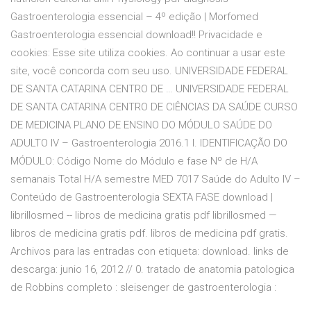
Gastroenterologia essencial – 4º edição | Morfomed
Gastroenterologia essencial download!! Privacidade e
cookies: Esse site utiliza cookies. Ao continuar a usar este
site, você concorda com seu uso. UNIVERSIDADE FEDERAL
DE SANTA CATARINA CENTRO DE … UNIVERSIDADE FEDERAL
DE SANTA CATARINA CENTRO DE CIÊNCIAS DA SAÚDE CURSO
DE MEDICINA PLANO DE ENSINO DO MÓDULO SAÚDE DO
ADULTO IV – Gastroenterologia 2016.1 I. IDENTIFICAÇÃO DO
MÓDULO: Código Nome do Módulo e fase Nº de H/A
semanais Total H/A semestre MED 7017 Saúde do Adulto IV –
Conteúdo de Gastroenterologia SEXTA FASE download |
librillosmed -- libros de medicina gratis pdf librillosmed —
libros de medicina gratis pdf. libros de medicina pdf gratis.
Archivos para las entradas con etiqueta: download. links de
descarga: junio 16, 2012 // 0. tratado de anatomia patologica
de Robbins completo : sleisenger de gastroenterologia :